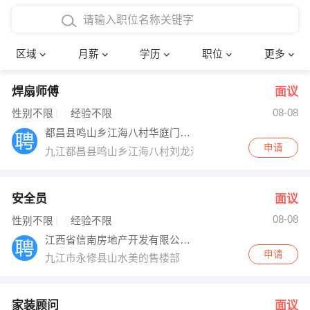
4000-5000元
本科
行政后勤
建筑装潢
确定
区域
月薪
学历
职位
更多
5000-8000元
硕士
销售岗位
教师
焊扇师傅
面议
8000-12000元
博士
文员
护士
08-08
性别不限
经验不限
12000-20000元
财务会计
传单派发
都昌县鸣山乡江海八村华庭门业加工部
申请
九江都昌县鸣山乡江海八村刘龙海店
其他
超市零售
促销导购
网络IT
保健按摩
安全员
面议
08-08
性别不限
经验不限
快递员
前台接待
江西省信南房地产开发有限公司永修分公司
申请
九江市永修县山水美的售楼部
收银员
技术员/工程师
水电/机修
部门经理
家装顾问
面议