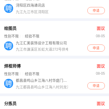
浔阳区四海通讯店
申请
九江九江市区浔阳区
绘图员
面议
08-05
性别不限
经验不限
九江汇美装饰设计工程有限公司
申请
九江市濂溪区长虹大道272号供电局对面联信大厦B座3楼
焊框师傅
面议
08-05
性别不限
经验不限
都昌县鸣山乡江海八村华庭门业加工部
申请
九江都昌县鸣山乡江海八村刘龙海店
分拣员
面议