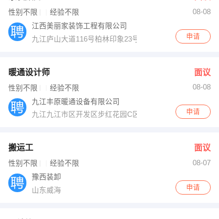
08-08
出纳
保险
性别不限
经验不限
江西美丽家装饰工程有限公司
编辑
法律
申请
九江庐山大道116号柏林印象23号101号商铺
保洁
贸易采购
暖通设计师
面议
跟单
理财顾问
08-08
性别不限
经验不限
九江丰原暖通设备有限公司
其他职位
申请
九江九江市区开发区步红花园C区步红茶坊旁
搬运工
面议
08-07
性别不限
经验不限
豫西装卸
申请
山东威海