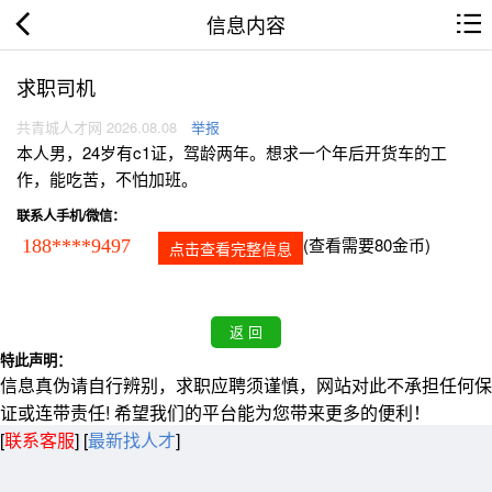
信息内容
求职司机
共青城人才网 2026.08.08
举报
本人男，24岁有c1证，驾龄两年。想求一个年后开货车的工
作，能吃苦，不怕加班。
联系人手机/微信：
(查看需要80金币)
188****9497
点击查看完整信息
特此声明：
信息真伪请自行辨别，求职应聘须谨慎，网站对此不承担任何保
证或连带责任! 希望我们的平台能为您带来更多的便利！
[
联系客服
]
[
最新找人才
]