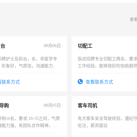
查
前台
08月06日
切配工
所聘护士及前台，女，非医学专
饭店招聘专业切配工两名，要
，形象好，气质佳，沟通能力
工作经验，能够很好的协助厨
试，周日休息。
作。包吃住，每月有公休，工资35
4500。
看联系方式
查看联系方式
导购
08月05日
客车司机
购10名，要求;18-35之间，气质
有大客车安全驾驶经验，遵纪
通能力强，有团队合作精神，有
吃注，薪资面议
，有工作经验者优先！