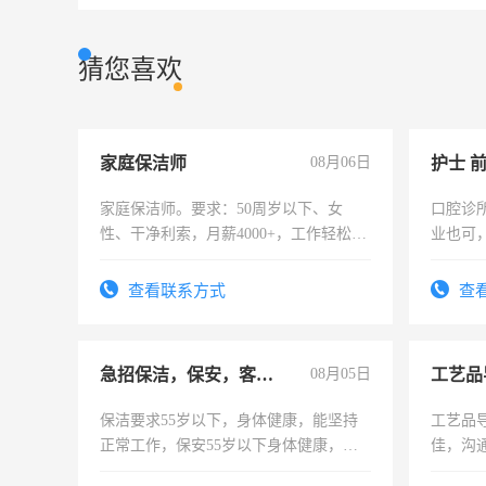
猜您喜欢
家庭保洁师
08月06日
护士 
家庭保洁师。要求：50周岁以下、女
口腔诊
性、干净利索，月薪4000+，工作轻松，
业也可
时间灵活，不需坐班，适合宝妈、全职
强。面
太太等。
查看联系方式
查
急招保洁，保安，客服，工程
08月05日
工艺品
保洁要求55岁以下，身体健康，能坚持
工艺品导
正常工作，保安55岁以下身体健康，有
佳，沟
责任心形象端庄，遵纪守法，无犯罪记
上进心