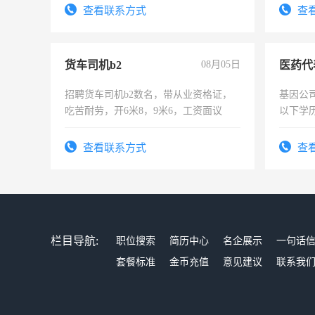
录，客服要求45岁以下高中以上文化，
查看联系方式
查
懂电脑工作认真，性格开朗有良好沟通
能力，工程，懂水电维修。
货车司机b2
08月05日
医药代
招聘货车司机b2数名，带从业资格证，
基因公
吃苦耐劳，开6米8，9米6，工资面议
以下学历
可，需
表或者
查看联系方式
查
交五险
栏目导航:
职位搜索
简历中心
名企展示
一句话
套餐标准
金币充值
意见建议
联系我