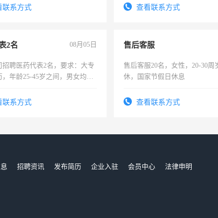
看联系方式
查看联系方式
表2名
08月05日
售后客服
司招聘医药代表2名，要求：大专
售后客服20名，女性，20-30
，年龄25-45岁之间，男女均
休，国家节假日休息
要具有营销经验，从事过医药代
有医学资质的优先，底薪+绩效，
看联系方式
查看联系方式
。
信息
招聘资讯
发布简历
企业入驻
会员中心
法律申明
们