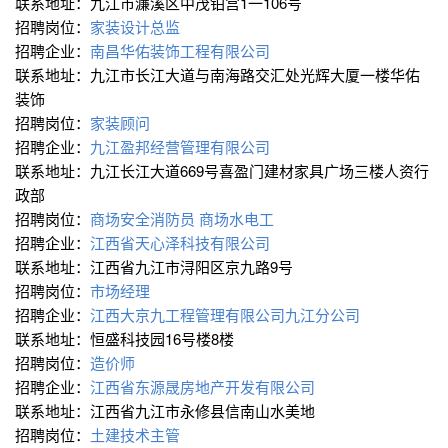
联系地址：九江市濂溪区中茂铂宫1一106号
招聘岗位：
家装设计总监
招聘企业：
南昌华佑装饰工程有限公司
联系地址：九江市长江大道与南海路交汇处光辉大厦一楼华佑
装饰
招聘岗位：
家装顾问
招聘企业：
九江盈邦经营管理有限公司
联系地址：九江长江大道669号喜盈门建材家具广场三楼人资行
政部
招聘岗位：
商场安全消防员
商场水电工
招聘企业：
江西省天心泽科技有限公司
联系地址：江西省九江市浔阳区京九路9号
招聘岗位：
市场经理
招聘企业：
江西大京九工程管理有限公司九江分公司
联系地址：恒盛科技园16号楼8楼
招聘岗位：
造价师
招聘企业：
江西省东源晟房地产开发有限公司
联系地址：江西省九江市永修县信南山水美地
招聘岗位：
土建技术主管